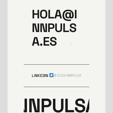
HOLA@I
NNPULS
A.ES
→
LINKEDIN
© 2024 INNPULSA
INNPULSA.