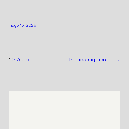
mayo 15, 2026
1
2
3
…
5
Página siguiente
→