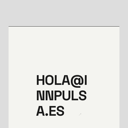
HOLA@I
NNPULS
A.ES
→