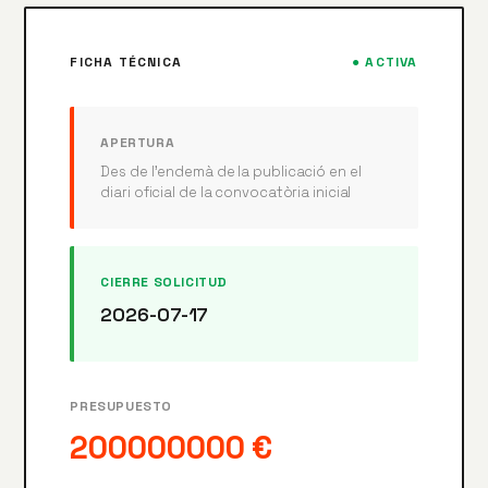
FICHA TÉCNICA
● ACTIVA
APERTURA
Des de l’endemà de la publicació en el
diari oficial de la convocatòria inicial
CIERRE SOLICITUD
2026-07-17
PRESUPUESTO
200000000 €