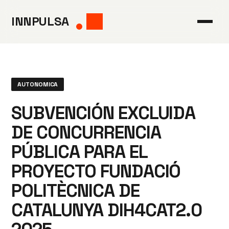
Saltar
INNPULSA
al
contenido
AUTONOMICA
SUBVENCIÓN EXCLUIDA
DE CONCURRENCIA
PÚBLICA PARA EL
PROYECTO FUNDACIÓ
POLITÈCNICA DE
CATALUNYA DIH4CAT2.0