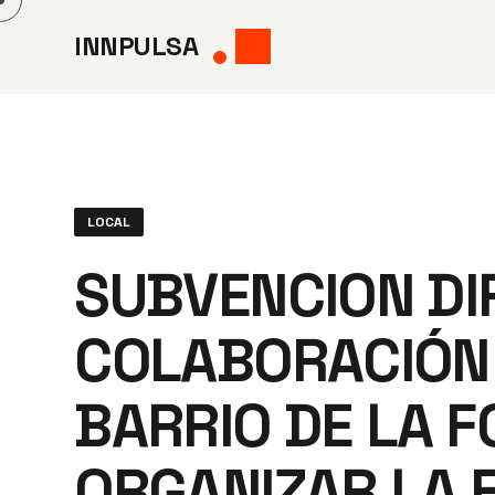
Saltar
INNPULSA
al
contenido
LOCAL
SUBVENCION DI
COLABORACIÓN 
BARRIO DE LA F
ORGANIZAR LA F