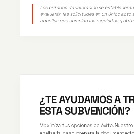
Los criterios de valoración se establecerá
evaluarán las solicitudes en un único acto 
aquellas que cumplan los requisitos y obte
¿TE AYUDAMOS A T
ESTA SUBVENCIÓN?
Maximiza tus opciones de éxito. Nuestro
analiza tu caso, prepara la documentaci