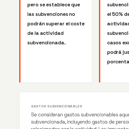
pero se establece que
subvenci
las subvenciones no
el 50% de
podrán superar el coste
activida
de la actividad
subvenci
subvencionada.
casos ex
podrá jus
porcenta
GASTOS SUBVENCIONABLES
Se consideran gastos subvencionables aquel
subvencionada, incluyendo gastos de person
relacionados con la actividad. Los impuest