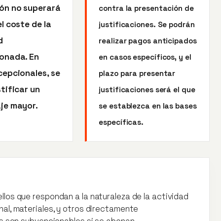
ón no superará
contra la presentación de
l coste de la
justificaciones. Se podrán
d
realizar pagos anticipados
onada. En
en casos específicos, y el
cepcionales, se
plazo para presentar
tificar un
justificaciones será el que
je mayor.
se establezca en las bases
específicas.
los que respondan a la naturaleza de la actividad
al, materiales, y otros directamente
os son subvencionables si se abonan