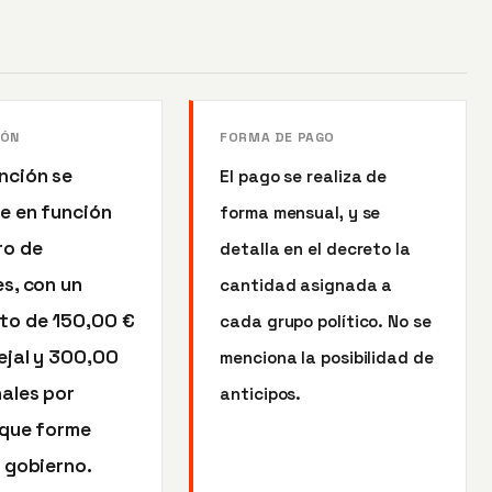
IÓN
FORMA DE PAGO
nción se
El pago se realiza de
e en función
forma mensual, y se
ro de
detalla en el decreto la
s, con un
cantidad asignada a
to de 150,00 €
cada grupo político. No se
ejal y 300,00
menciona la posibilidad de
nales por
anticipos.
 que forme
 gobierno.