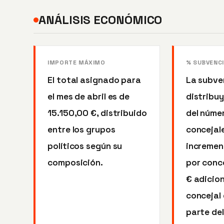
ANÁLISIS ECONÓMICO
IMPORTE MÁXIMO
% SUBVENC
El total asignado para
La subve
el mes de abril es de
distribuy
15.150,00 €, distribuido
del núme
entre los grupos
concejale
políticos según su
incremen
composición.
por conc
€ adicio
concejal
parte del