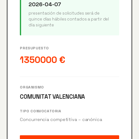
2026-04-07
presentación de solicitudes será de
quince días hábiles contados a partir del
día siguiente
PRESUPUESTO
1350000 €
ORGANISMO
COMUNITAT VALENCIANA
TIPO CONVOCATORIA
Concurrencia competitiva – canónica