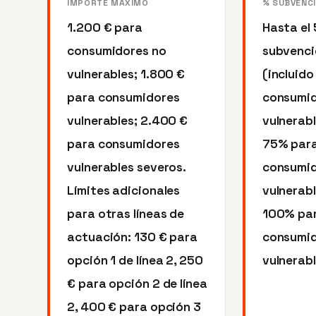
IMPORTE MÁXIMO
% SUBVENC
1.200 € para
Hasta el
consumidores no
subvenci
vulnerables; 1.800 €
(incluido
para consumidores
consumid
vulnerables; 2.400 €
vulnerabl
para consumidores
75% par
vulnerables severos.
consumi
Límites adicionales
vulnerabl
para otras líneas de
100% pa
actuación: 130 € para
consumi
opción 1 de línea 2, 250
vulnerabl
€ para opción 2 de línea
2, 400 € para opción 3