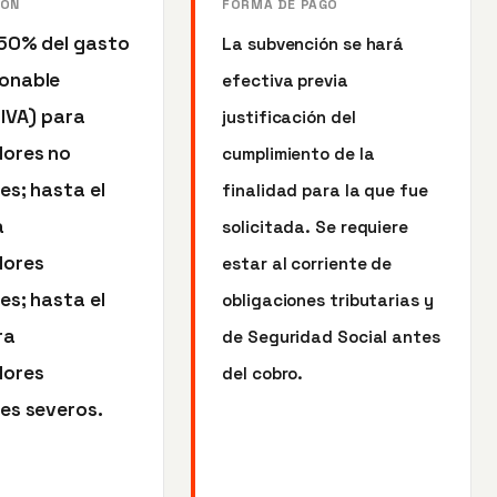
IÓN
FORMA DE PAGO
 50% del gasto
La subvención se hará
onable
efectiva previa
 IVA) para
justificación del
ores no
cumplimiento de la
es; hasta el
finalidad para la que fue
a
solicitada. Se requiere
dores
estar al corriente de
es; hasta el
obligaciones tributarias y
ra
de Seguridad Social antes
dores
del cobro.
es severos.