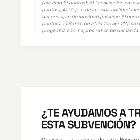
(máximo 10 puntos); 3) Localización en mun
puntos); 4) Mejora de la empleabilidad me
del principio de igualdad (máximo 10 punt
puntos); 7) Ratios de afiliados SEASS (máx
proyectos con mejores ratios de demandan
¿TE AYUDAMOS A T
ESTA SUBVENCIÓN?
Maximiza tus opciones de éxito. Nuestro