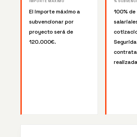
IMPORTE MÁXIMO
% SUBVENC
El importe máximo a
100% de 
subvencionar por
salariale
proyecto será de
cotizacio
120.000€.
Seguridad
contrata
realizada