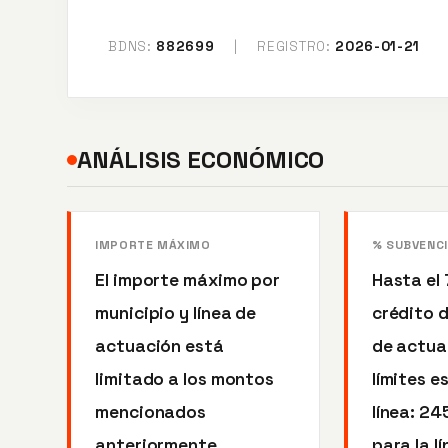
BDNS:
882699
|
REGISTRO:
2026-01-21
ANÁLISIS ECONÓMICO
IMPORTE MÁXIMO
% SUBVENC
El importe máximo por
Hasta el
municipio y línea de
crédito d
actuación está
de actua
limitado a los montos
límites e
mencionados
línea: 2
anteriormente.
para la l