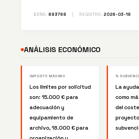
BDNS:
893768
|
REGISTRO:
2026-03-18
ANÁLISIS ECONÓMICO
IMPORTE MÁXIMO
% SUBVENC
Los límites por solicitud
La ayuda
son: 15.000 € para
como má
adecuación y
del cost
equipamiento de
proyect
archivo, 18.000 € para
subvenci
organización y