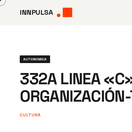
Saltar
INNPULSA
al
contenido
AUTONOMICA
332A LINEA «C»
ORGANIZACIÓN-
CULTURA